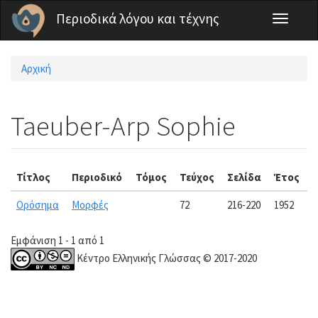
Παράκαμψη προς το κυρίως περιεχόμενο
Περιοδικά λόγου και τέχνης
Toggle
navigati
Αρχική
Είστε εδώ
Taeuber-Arp Sophie
Τίτλος
Περιοδικό
Τόμος
Τεύχος
Σελίδα
Έτος
Ορόσημα
Μορφές
72
216-220
1952
Εμφάνιση 1 - 1 από 1
Κέντρο Ελληνικής Γλώσσας © 2017-2020