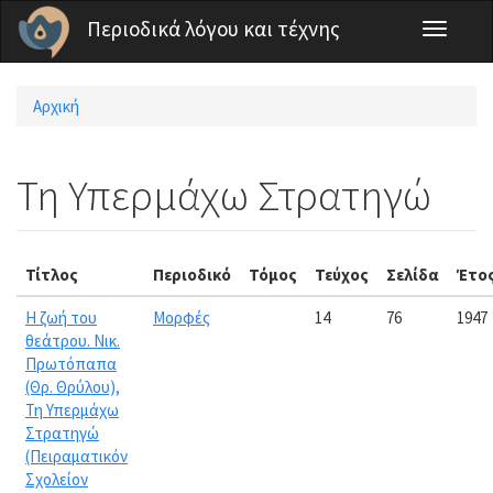
Παράκαμψη προς το κυρίως περιεχόμενο
Περιοδικά λόγου και τέχνης
Toggle
navigati
Αρχική
Είστε εδώ
Τη Υπερμάχω Στρατηγώ
Τίτλος
Περιοδικό
Τόμος
Τεύχος
Σελίδα
Έτο
Η ζωή του
Μορφές
14
76
1947
θεάτρου. Νικ.
Πρωτόπαπα
(Θρ. Θρύλου),
Τη Υπερμάχω
Στρατηγώ
(Πειραματικόν
Σχολείον