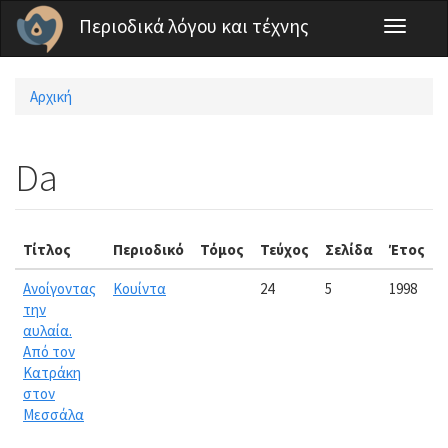
Παράκαμψη προς το κυρίως περιεχόμενο
Περιοδικά λόγου και τέχνης
Toggle
navigati
Αρχική
Είστε εδώ
Da
Τίτλος
Περιοδικό
Τόμος
Τεύχος
Σελίδα
Έτος
Ανοίγοντας
Κουίντα
24
5
1998
την
αυλαία.
Από τον
Κατράκη
στον
Μεσσάλα