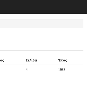
χος
Σελίδα
Έτος
6
4
1988