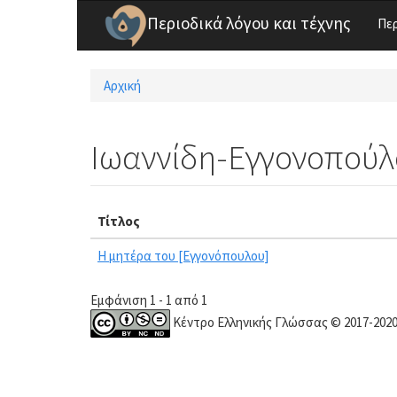
Παράκαμψη προς το κυρίως περιεχόμενο
Περιοδικά λόγου και τέχνης
Πε
Αρχική
Είστε εδώ
Ιωαννίδη-Εγγονοπούλ
Τίτλος
Η μητέρα του [Εγγονόπουλου]
Εμφάνιση 1 - 1 από 1
Κέντρο Ελληνικής Γλώσσας © 2017-202