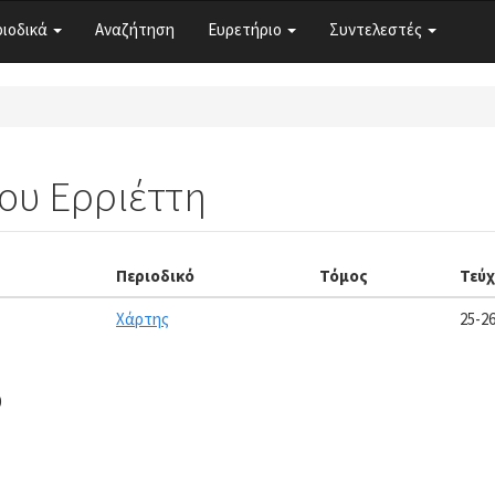
ριοδικά
Αναζήτηση
Ευρετήριο
Συντελεστές
ου Ερριέττη
Περιοδικό
Τόμος
Τεύ
Χάρτης
25-2
0