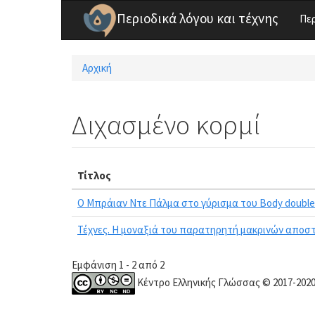
Παράκαμψη προς το κυρίως περιεχόμενο
Περιοδικά λόγου και τέχνης
Πε
Αρχική
Είστε εδώ
Διχασμένο κορμί
Τίτλος
Ο Μπράιαν Ντε Πάλμα στο γύρισμα του Body double
Τέχνες. Η μοναξιά του παρατηρητή μακρινών απο
Εμφάνιση 1 - 2 από 2
Κέντρο Ελληνικής Γλώσσας © 2017-202