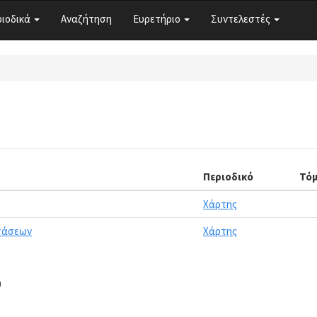
ριοδικά
Αναζήτηση
Ευρετήριο
Συντελεστές
Περιοδικό
Τό
Χάρτης
στάσεων
Χάρτης
0