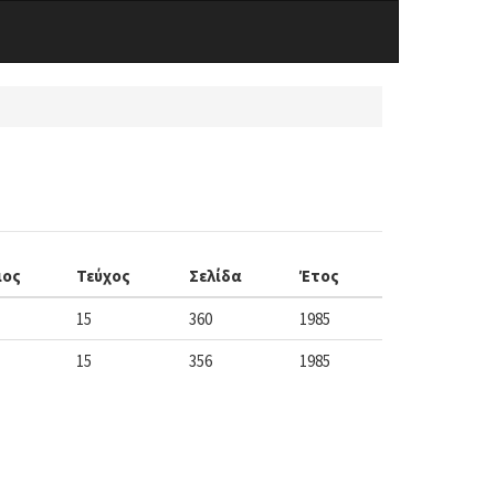
μος
Τεύχος
Σελίδα
Έτος
15
360
1985
15
356
1985