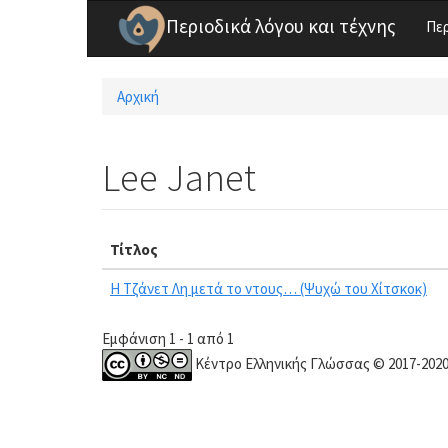
Παράκαμψη προς το κυρίως περιεχόμενο
Περιοδικά λόγου και τέχνης
Πε
Αρχική
Είστε εδώ
Lee Janet
Τίτλος
Η Τζάνετ Λη μετά το ντους… (Ψυχώ του Χίτσκοκ)
Εμφάνιση 1 - 1 από 1
Κέντρο Ελληνικής Γλώσσας © 2017-202