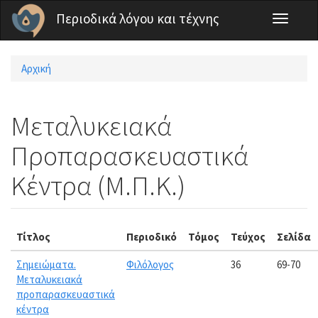
Παράκαμψη προς το κυρίως περιεχόμενο
Περιοδικά λόγου και τέχνης
Toggle
navigati
Αρχική
Είστε εδώ
Μεταλυκειακά
Προπαρασκευαστικά
Κέντρα (Μ.Π.Κ.)
Τίτλος
Περιοδικό
Τόμος
Τεύχος
Σελίδα
Σημειώματα.
Φιλόλογος
36
69-70
Μεταλυκειακά
προπαρασκευαστικά
κέντρα