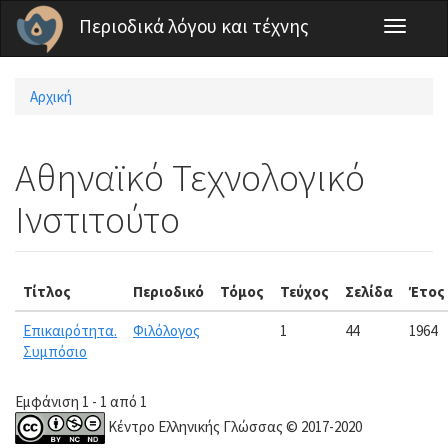
Παράκαμψη προς το κυρίως περιεχόμενο
Περιοδικά λόγου και τέχνης
Toggle
navigati
Αρχική
Είστε εδώ
Αθηναϊκό Τεχνολογικό
Ινστιτούτο
Τίτλος
Περιοδικό
Τόμος
Τεύχος
Σελίδα
Έτος
Επικαιρότητα.
Φιλόλογος
1
44
1964
Συμπόσιο
Εμφάνιση 1 - 1 από 1
Κέντρο Ελληνικής Γλώσσας © 2017-2020