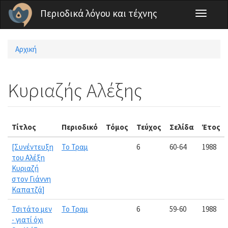
Παράκαμψη προς το κυρίως περιεχόμενο
Περιοδικά λόγου και τέχνης
Toggle
navigati
Αρχική
Είστε εδώ
Κυριαζής Αλέξης
Τίτλος
Περιοδικό
Τόμος
Τεύχος
Σελίδα
Έτος
[Συνέντευξη
Το Τραμ
6
60-64
1988
του Αλέξη
Κυριαζή
στον Γιάννη
Καπατζά]
Τσιτάτο μεν
Το Τραμ
6
59-60
1988
- γιατί όχι