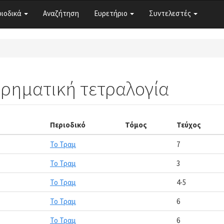
ριοδικά
Αναζήτηση
Ευρετήριο
Συντελεστές
ορηματική τετραλογία
Περιοδικό
Τόμος
Τεύχος
Το Τραμ
7
Το Τραμ
3
Το Τραμ
4-5
Το Τραμ
6
Το Τραμ
6