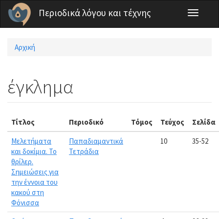
Παράκαμψη προς το κυρίως περιεχόμενο
Περιοδικά λόγου και τέχνης
Toggle
navigati
Αρχική
Είστε εδώ
έγκλημα
Τίτλος
Περιοδικό
Τόμος
Τεύχος
Σελίδα
Μελετήματα
Παπαδιαμαντικά
10
35-52
και δοκίμια. Το
Τετράδια
θρίλερ.
Σημειώσεις για
την έννοια του
κακού στη
Φόνισσα