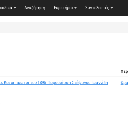
ριοδικά
Αναζήτηση
Ευρετήριο
Συντελεστές
Περ
α. Και οι πρώτοι του 1896. Παρουσίαση Στέφανου Ιωαννίδη
Θρα
0