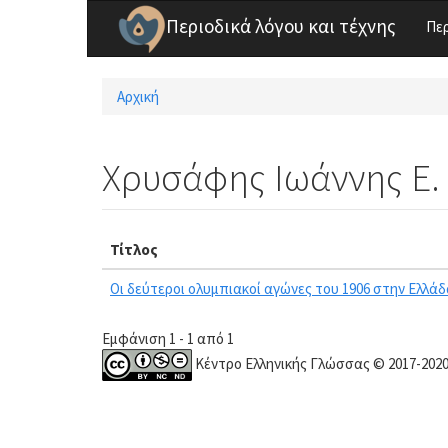
Παράκαμψη προς το κυρίως περιεχόμενο
Περιοδικά λόγου και τέχνης
Πε
Αρχική
Είστε εδώ
Χρυσάφης Ιωάννης Ε.
Τίτλος
Οι δεύτεροι ολυμπιακοί αγώνες του 1906 στην Ελλάδ
Εμφάνιση 1 - 1 από 1
Κέντρο Ελληνικής Γλώσσας © 2017-202