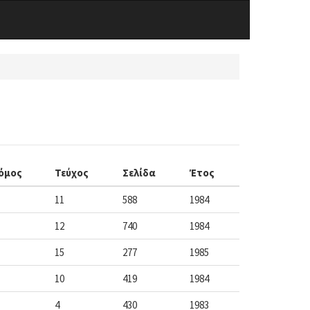
όμος
Τεύχος
Σελίδα
Έτος
11
588
1984
12
740
1984
15
277
1985
10
419
1984
4
430
1983