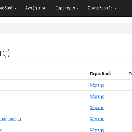
ριοδικά
Αναζήτηση
Ευρετήριο
Συντελεστές
ις)
Περιοδικό
Τ
Χάρτης
Χάρτης
Χάρτης
ιτική σκέψη
Χάρτης
ν
Χάρτης