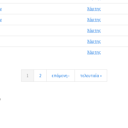
ν
Χάρτης
ν
Χάρτης
Χάρτης
Χάρτης
Χάρτης
1
2
επόμενη ›
τελευταία »
0