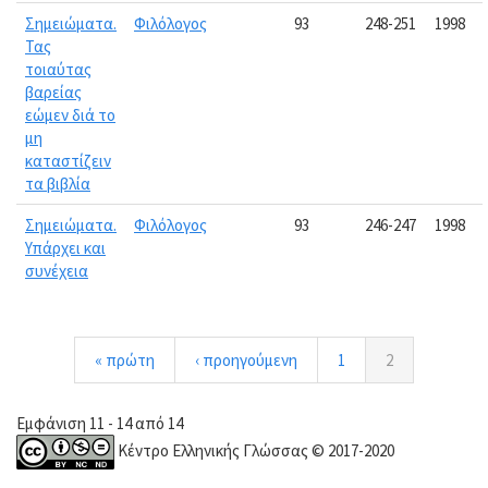
Σημειώματα.
Φιλόλογος
93
248-251
1998
Τας
τοιαύτας
βαρείας
εώμεν διά το
μη
καταστίζειν
τα βιβλία
Σημειώματα.
Φιλόλογος
93
246-247
1998
Υπάρχει και
συνέχεια
« πρώτη
‹ προηγούμενη
1
2
Εμφάνιση 11 - 14 από 14
Κέντρο Ελληνικής Γλώσσας © 2017-2020