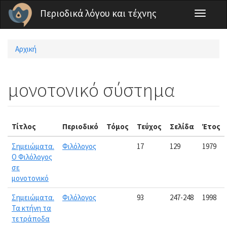
Παράκαμψη προς το κυρίως περιεχόμενο
Περιοδικά λόγου και τέχνης
Toggle
navigati
Αρχική
Είστε εδώ
μονοτονικό σύστημα
Τίτλος
Περιοδικό
Τόμος
Τεύχος
Σελίδα
Έτος
Σημειώματα.
Φιλόλογος
17
129
1979
Ο Φιλόλογος
σε
μονοτονικό
Σημειώματα.
Φιλόλογος
93
247-248
1998
Τα κτήνη τα
τετράποδα