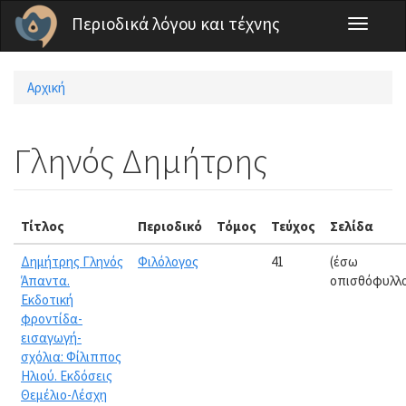
Παράκαμψη προς το κυρίως περιεχόμενο
Περιοδικά λόγου και τέχνης
Toggle
navigati
Αρχική
Είστε εδώ
Γληνός Δημήτρης
Τίτλος
Περιοδικό
Τόμος
Τεύχος
Σελίδα
Δημήτρης Γληνός
Φιλόλογος
41
(έσω
Άπαντα.
οπισθόφυλλ
Εκδοτική
φροντίδα-
εισαγωγή-
σχόλια: Φίλιππος
Ηλιού. Εκδόσεις
Θεμέλιο-Λέσχη