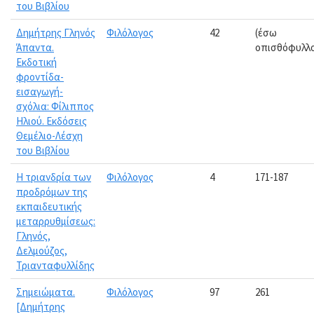
του Βιβλίου
Δημήτρης Γληνός
Φιλόλογος
42
(έσω
Άπαντα.
οπισθόφυλλ
Εκδοτική
φροντίδα-
εισαγωγή-
σχόλια: Φίλιππος
Ηλιού. Εκδόσεις
Θεμέλιο-Λέσχη
του Βιβλίου
Η τριανδρία των
Φιλόλογος
4
171-187
προδρόμων της
εκπαιδευτικής
μεταρρυθμίσεως:
Γληνός,
Δελμούζος,
Τριανταφυλλίδης
Σημειώματα.
Φιλόλογος
97
261
[Δημήτρης