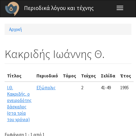
Παράκαμψη προς το κυρίως περιεχόμενο
Περιοδικά λόγου και τέχνης
Toggle
navigati
Αρχική
Είστε εδώ
Κακριδής Ιωάννης Θ.
Τίτλος
Περιοδικό
Τόμος
Τεύχος
Σελίδα
Έτος
Ι.Θ.
Εξώπολις
2
41-49
1995
Κακριδής, ο
ονειροδότης
δάσκαλος
(στα τρία
του χρόνια)
Εμφάνιση 1 - 1 από 1