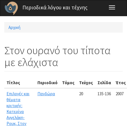
Παράκαμψη προς το κυρίως περιεχόμενο
Περιοδικά λόγου και τέχνης
Toggle
navigati
Αρχική
Είστε εδώ
Στον ουρανό του τίποτα
με ελάχιστα
Τίτλος
Περιοδικό
Τόμος
Τεύχος
Σελίδα
Έτος
Επιλογές και
Πανδώρα
20
135-136
2007
θέματα
κριτικής:
Κατερίνα
Αγγελάκη-
Ρουκ, Στον