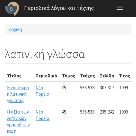
Παράκαμψη προς το κυρίως περιεχόμενο
Περιοδικά λόγου και τέχνης
Toggle
navigati
Αρχική
Είστε εδώ
λατινική γλώσσα
Τίτλος
Περιοδικό
Τόμος
Τεύχος
Σελίδα
Έτος
Είναι νεκρή
Νέα
45
536-538
307-317
1999
η λατινική
Πορεία
γλώσσα;
Η αξία των
Νέα
45
536-538
235-242
1999
λατινικών
Πορεία
γραμμάτων
και η