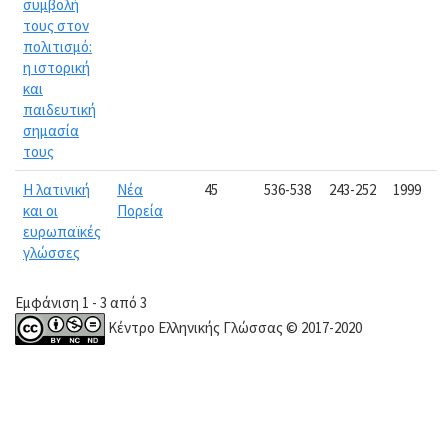
συμβολή
τους στον
πολιτισμό:
η ιστορική
και
παιδευτική
σημασία
τους
Η λατινική
Νέα
45
536-538
243-252
1999
και οι
Πορεία
ευρωπαϊκές
γλώσσες
Εμφάνιση 1 - 3 από 3
Κέντρο Ελληνικής Γλώσσας © 2017-2020