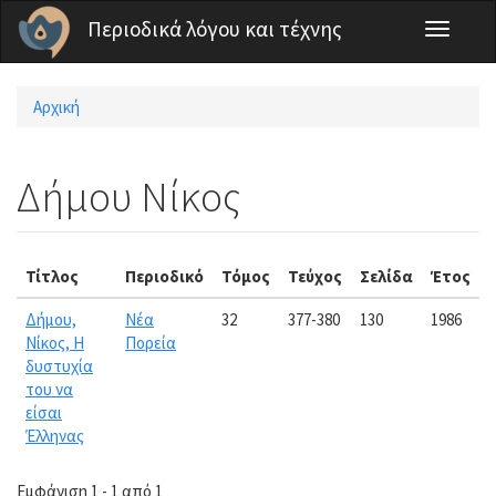
Παράκαμψη προς το κυρίως περιεχόμενο
Περιοδικά λόγου και τέχνης
Toggle
navigati
Αρχική
Είστε εδώ
Δήμου Νίκος
Τίτλος
Περιοδικό
Τόμος
Τεύχος
Σελίδα
Έτος
Δήμου,
Νέα
32
377-380
130
1986
Νίκος, Η
Πορεία
δυστυχία
του να
είσαι
Έλληνας
Εμφάνιση 1 - 1 από 1