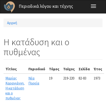
Παράκαμψη προς το κυρίως περιεχόμενο
Περιοδικά λόγου και τέχνης
Toggle
navigati
Αρχική
Είστε εδώ
Η κατάδυση και ο
πυθμένας
Τίτλος
Περιοδικό
Τόμος
Τεύχος
Σελίδα
Έτος
Μαρίας
Νέα
19
219-220
82-83
1973
Καραγιάννη,
Πορεία
Η κατάδυση
και ο
πυθμένας