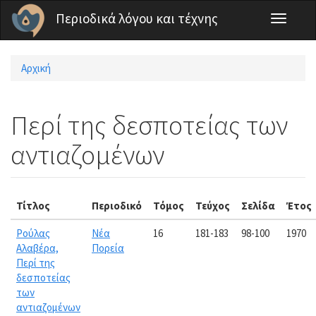
Παράκαμψη προς το κυρίως περιεχόμενο
Περιοδικά λόγου και τέχνης
Toggle
navigati
Αρχική
Είστε εδώ
Περί της δεσποτείας των
αντιαζομένων
Τίτλος
Περιοδικό
Τόμος
Τεύχος
Σελίδα
Έτος
Ρούλας
Νέα
16
181-183
98-100
1970
Αλαβέρα,
Πορεία
Περί της
δεσποτείας
των
αντιαζομένων