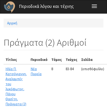
Παράκαμψη προς το κυρίως περιεχόμενο
Περιοδικά λόγου και τέχνης
Toggle
navigati
Αρχική
Είστε εδώ
Πράγματα (2) Αριθμοί
Τίτλος
Περιοδικό
Τόμος
Τεύχος
Σελίδα
Ηλία Π.
Νέα
8
83-84
(οπισθόφυλλο)
Κατσόγιαννη,
Πορεία
Αναλαμπές
του
λυκόφωτος,
Πάνου
Θασίτη,
Πράγματα (2)