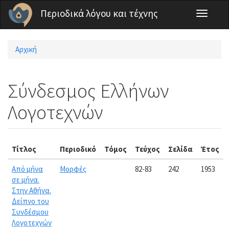
Παράκαμψη προς το κυρίως περιεχόμενο
Περιοδικά λόγου και τέχνης
Toggle
navigati
Αρχική
Είστε εδώ
Σύνδεσμος Ελλήνων
Λογοτεχνών
Τίτλος
Περιοδικό
Τόμος
Τεύχος
Σελίδα
Έτος
Από μήνα
Μορφές
82-83
242
1953
σε μήνα.
Στην Αθήνα.
Δείπνο του
Συνδέσμου
Λογοτεχνών