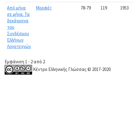
Από μήνα
Μορφές
78-79
119
1953
σε μήνα. Τα
δεκάχρονα
του
Συνδέσμου
Ελλήνων
Λογοτεχνών
Εμφάνιση 1 - 2 από 2
Κέντρο Ελληνικής Γλώσσας © 2017-2020