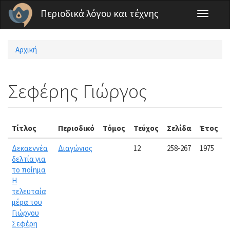
Παράκαμψη προς το κυρίως περιεχόμενο
Περιοδικά λόγου και τέχνης
Toggle
navigati
Αρχική
Είστε εδώ
Σεφέρης Γιώργος
Τίτλος
Περιοδικό
Τόμος
Τεύχος
Σελίδα
Έτος
Δεκαεννέα
Διαγώνιος
12
258-267
1975
δελτία για
το ποίημα
Η
τελευταία
μέρα του
Γιώργου
Σεφέρη