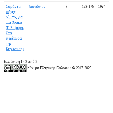
Σαράντα
Διαγώνιος
8
173-175
1974
πήχες
δίμιτο, για
μια βράκα
(Γ. Σεφέρη,
Στα
περίχωρα
της
Κερύνειας)
Εμφάνιση 1 - 2 από 2
Κέντρο Ελληνικής Γλώσσας © 2017-2020