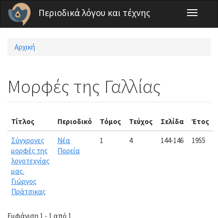
Παράκαμψη προς το κυρίως περιεχόμενο
Περιοδικά λόγου και τέχνης
Toggle
navigati
Αρχική
Είστε εδώ
Μορφές της Γαλλίας
Τίτλος
Περιοδικό
Τόμος
Τεύχος
Σελίδα
Έτος
Σύγχρονες
Νέα
1
4
144-146
1955
μορφές της
Πορεία
λογοτεχνίας
μας.
Γιώργος
Πράτσικας
Εμφάνιση 1 - 1 από 1