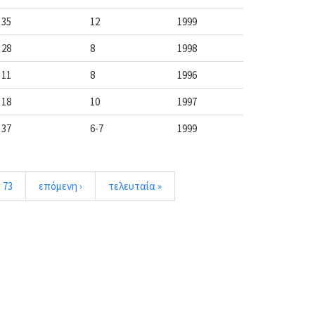
35
12
1999
28
8
1998
11
8
1996
18
10
1997
37
6-7
1999
73
επόμενη ›
τελευταία »