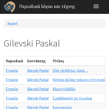
Παράκαμψη προς το κυρίως περιεχόμενο
Περιοδικά λόγου και τέχνης
Toggle
navigati
Αρχική
Είστε εδώ
Gilevski Paskal
Περιοδικό
Συντάκτης
Τίτλος
Εταιρία
Gilevski Paskal
Όλα τα βλέπω τώρα…
Εταιρία
Gilevski Paskal
Κάποια φύλλα τρέμουν στη συνείδ
Εταιρία
Gilevski Paskal
Κλειστό βιβλίο
Εταιρία
Gilevski Paskal
Συμβιβασμός με τη μοίρα
Εταιρία
Gilevski Paskal
Εικονομαχία