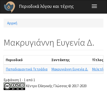
Παράκαμψη προς το κυρίως περιεχόμενο
Περιοδικά λόγου και τέχνης
Toggle
navigati
Αρχική
Είστε εδώ
Μακρυγιάννη Ευγενία Δ.
Περιοδικό
Συντάκτης
Τίτλος
Παπαδιαμαντικά Τετράδια
Μακρυγιάννη Ευγενία Δ.
Μελετήματ
Εμφάνιση 1 - 1 από 1
Κέντρο Ελληνικής Γλώσσας © 2017-2020