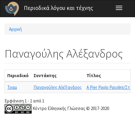
Παράκαμψη προς το κυρίως περιεχόμενο
Περιοδικά λόγου και τέχνης
Toggle
navigati
Αρχική
Είστε εδώ
Παναγούλης Αλέξανδρος
Περιοδικό
Συντάκτης
Τίτλος
Τραμ
Παναγούλης Αλέξανδρος
A Pier Paolo Pasolini/Στο
Εμφάνιση 1 - 1 από 1
Κέντρο Ελληνικής Γλώσσας © 2017-2020