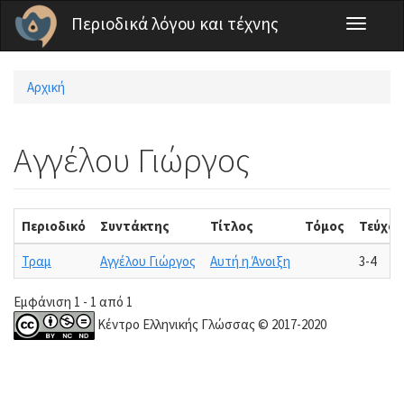
Παράκαμψη προς το κυρίως περιεχόμενο
Περιοδικά λόγου και τέχνης
Toggle
navigati
Αρχική
Είστε εδώ
Αγγέλου Γιώργος
Περιοδικό
Συντάκτης
Τίτλος
Τόμος
Τεύχος
Τραμ
Αγγέλου Γιώργος
Αυτή η Άνοιξη
3-4
Εμφάνιση 1 - 1 από 1
Κέντρο Ελληνικής Γλώσσας © 2017-2020