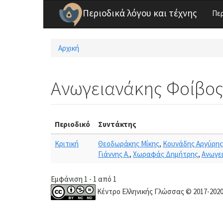
Παράκαμψη προς το κυρίως περιεχόμενο
Περιοδικά λόγου και τέχνης
Πε
Αρχική
Είστε εδώ
Ανωγειανάκης Φοίβο
Περιοδικό
Συντάκτης
Κριτική
Θεοδωράκης Μίκης
,
Κουνάδης Αργύρης
Γιάννης Α.
,
Χωραφάς Δημήτρης
,
Ανωγε
Εμφάνιση 1 - 1 από 1
Κέντρο Ελληνικής Γλώσσας © 2017-202