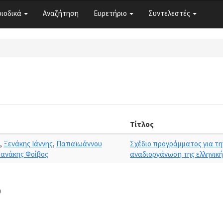
ριοδικά
Αναζήτηση
Ευρετήριο
Συντελεστές
ς
Τίτλος
,
Ξενάκης Ιάννης
,
Παπαϊωάννου
Σχέδιο προγράμματος για τη
ιανάκης Φοίβος
αναδιοργάνωση της ελληνική
0