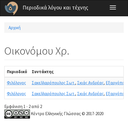
Παράκαμψη προς το κυρίως περιεχόμενο
Περιοδικά λόγου και τέχνης
Toggle
navigati
Αρχική
Είστε εδώ
Οικονόμου Χρ.
Περιοδικό
Συντάκτης
Φιλόλογος
Σακελλαρόπουλος Σωτ.
,
Σκιάς Ανδρέας
,
Εξαρχόπουλο
Φιλόλογος
Σακελλαρόπουλος Σωτ.
,
Σκιάς Ανδρέας
,
Εξαρχόπουλο
Εμφάνιση 1 - 2 από 2
Κέντρο Ελληνικής Γλώσσας © 2017-2020