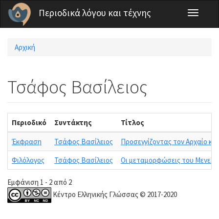
Παράκαμψη προς το κυρίως περιεχόμενο
Περιοδικά λόγου και τέχνης
Toggle
navigati
Αρχική
Είστε εδώ
Τσάφος Βασίλειος
Περιοδικό
Συντάκτης
Τίτλος
Έκφραση
Τσάφος Βασίλειος
Προσεγγίζοντας τον Αρχαίο κό
Φιλόλογος
Τσάφος Βασίλειος
Οι μεταμορφώσεις του Μενελάο
Εμφάνιση 1 - 2 από 2
Κέντρο Ελληνικής Γλώσσας © 2017-2020