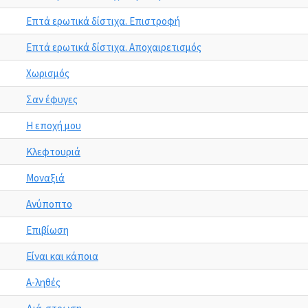
Επτά ερωτικά δίστιχα. Επιστροφή
Επτά ερωτικά δίστιχα. Αποχαιρετισμός
Χωρισμός
Σαν έφυγες
Η εποχή μου
Κλεφτουριά
Μοναξιά
Ανύποπτο
Επιβίωση
Είναι και κάποια
Α-ληθές