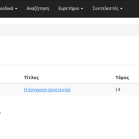
ριοδικά
Αναζήτηση
Ευρετήριο
Συντελεστές
Τίτλος
Τόμος
Η σύγχρονη λογοτεχνία
14
0