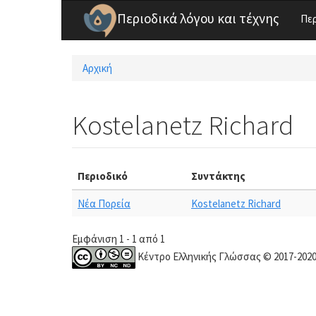
Παράκαμψη προς το κυρίως περιεχόμενο
Περιοδικά λόγου και τέχνης
Πε
Αρχική
Είστε εδώ
Kostelanetz Richard
Περιοδικό
Συντάκτης
Νέα Πορεία
Kostelanetz Richard
Εμφάνιση 1 - 1 από 1
Κέντρο Ελληνικής Γλώσσας © 2017-202