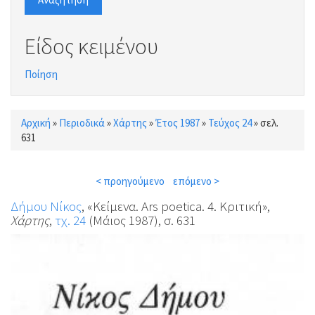
Είδος κειμένου
Ποίηση
Αρχική
»
Περιοδικά
»
Χάρτης
»
Έτος 1987
»
Τεύχος 24
»
σελ.
Είστε εδώ
631
< προηγούμενο
επόμενο >
Δήμου Νίκος
, «Κείμενα. Ars poetica. 4. Κριτική»,
Χάρτης
,
τχ. 24
(Μάιος 1987), σ. 631