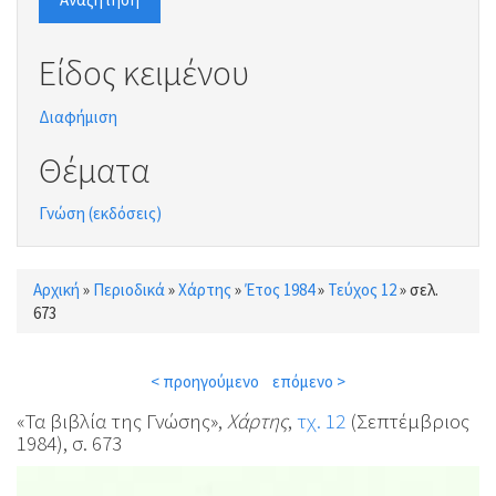
Είδος κειμένου
Διαφήμιση
Θέματα
Γνώση (εκδόσεις)
Αρχική
»
Περιοδικά
»
Χάρτης
»
Έτος 1984
»
Τεύχος 12
»
σελ.
Είστε εδώ
673
< προηγούμενο
επόμενο >
«Τα βιβλία της Γνώσης»,
Χάρτης
,
τχ. 12
(Σεπτέμβριος
1984), σ. 673