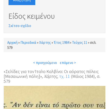
Είδος κειμένου
Σκίτσο-σχέδιο
Αρχική
»
Περιοδικά
»
Χάρτης
»
Έτος 1984
»
Τεύχος 11
»
σελ.
Είστε εδώ
579
< προηγούμενο
επόμενο >
«Σελίδες για τον Ίταλο Καλβίνο: Οι αόρατες πόλεις
[Μεσαιωνική πόλη]»,
Χάρτης
,
τχ. 11
(Μάιος 1984), σ.
579