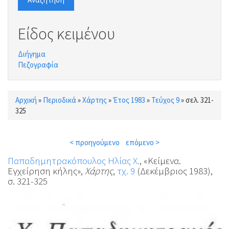
Είδος κειμένου
Διήγημα
Πεζογραφία
Αρχική
»
Περιοδικά
»
Χάρτης
»
Έτος 1983
»
Τεύχος 9
»
σελ. 321-
Είστε εδώ
325
< προηγούμενο
επόμενο >
Παπαδημητρακόπουλος Ηλίας Χ.
, «Κείμενα.
Εγχείρηση κήλης»,
Χάρτης
,
τχ. 9
(Δεκέμβριος 1983),
σ. 321-325