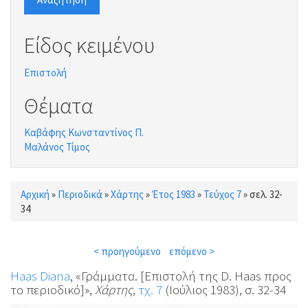
Είδος κειμένου
Επιστολή
Θέματα
Καβάφης Κωνσταντίνος Π.
Μαλάνος Τίμος
Αρχική
»
Περιοδικά
»
Χάρτης
»
Έτος 1983
»
Τεύχος 7
»
σελ. 32-
Είστε εδώ
34
< προηγούμενο
επόμενο >
Haas Diana
, «Γράμματα. [Επιστολή της D. Haas προς
το περιοδικό]»,
Χάρτης
,
τχ. 7
(Ιούλιος 1983), σ. 32-34