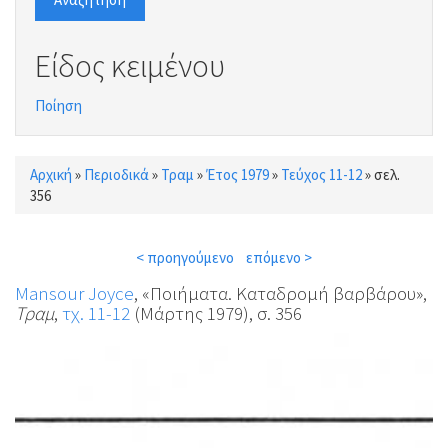
Είδος κειμένου
Ποίηση
Αρχική
»
Περιοδικά
»
Τραμ
»
Έτος 1979
»
Τεύχος 11-12
»
σελ.
Είστε εδώ
356
< προηγούμενο
επόμενο >
Mansour Joyce
, «Ποιήματα. Καταδρομή βαρβάρου»,
Τραμ
,
τχ. 11-12
(Μάρτης 1979), σ. 356