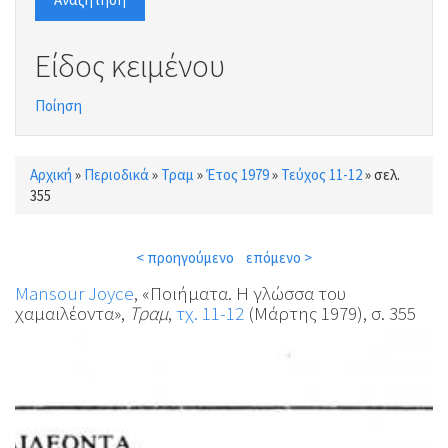
Είδος κειμένου
Ποίηση
Αρχική
»
Περιοδικά
»
Τραμ
»
Έτος 1979
»
Τεύχος 11-12
»
σελ.
Είστε εδώ
355
< προηγούμενο
επόμενο >
Mansour Joyce
, «Ποιήματα. Η γλώσσα του
χαμαιλέοντα»,
Τραμ
,
τχ. 11-12
(Μάρτης 1979), σ. 355