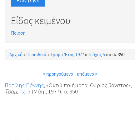
Είδος κειμένου
Ποίηση
Αρχική
»
Περιοδικά
»
Τραμ
»
Έτος 1977
»
Τεύχος 5
»
σελ. 350
Είστε εδώ
< προηγούμενο
επόμενο >
Πατίλης Γιάννης
, «Οκτώ ποιήματα. Ούριος θάνατος»,
Τραμ
,
τχ. 5
(Μάης 1977), σ. 350