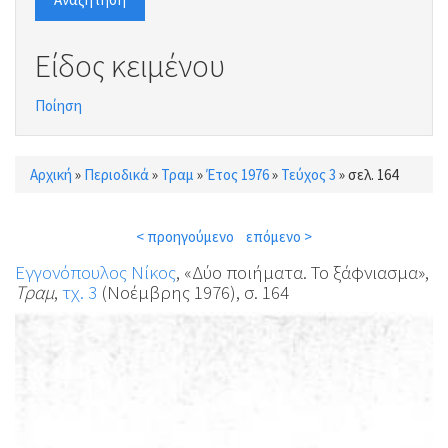
Είδος κειμένου
Ποίηση
Αρχική
»
Περιοδικά
»
Τραμ
»
Έτος 1976
»
Τεύχος 3
»
σελ. 164
Είστε εδώ
< προηγούμενο
επόμενο >
Εγγονόπουλος Νίκος
, «Δύο ποιήματα. Το ξάφνιασμα»,
Τραμ
,
τχ. 3
(Νοέμβρης 1976), σ. 164