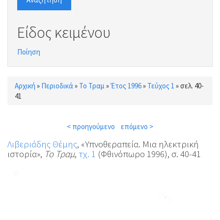
Είδος κειμένου
Ποίηση
Αρχική
»
Περιοδικά
»
Το Τραμ
»
Έτος 1996
»
Τεύχος 1
»
σελ. 40-
Είστε εδώ
41
< προηγούμενο
επόμενο >
Λιβεριάδης Θέμης
, «Υπνοθεραπεία. Μια ηλεκτρική
ιστορία»,
Το Τραμ
,
τχ. 1
(Φθινόπωρο 1996), σ. 40-41