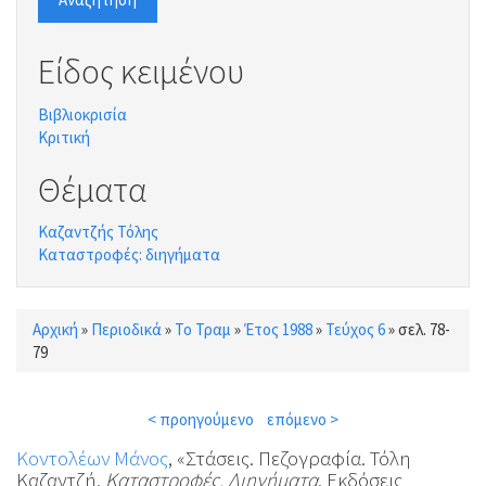
Είδος κειμένου
Βιβλιοκρισία
Κριτική
Θέματα
Καζαντζής Τόλης
Καταστροφές: διηγήματα
Αρχική
»
Περιοδικά
»
Το Τραμ
»
Έτος 1988
»
Τεύχος 6
»
σελ. 78-
Είστε εδώ
79
< προηγούμενο
επόμενο >
Κοντολέων Μάνος
, «Στάσεις. Πεζογραφία. Τόλη
Καζαντζή,
Καταστροφές. Διηγήματα
, Εκδόσεις