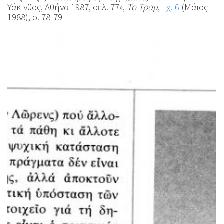
Υάκινθος, Αθήνα 1987, σελ. 77»,
Το Τραμ
,
τχ. 6
(Μάιος
1988), σ. 78-79