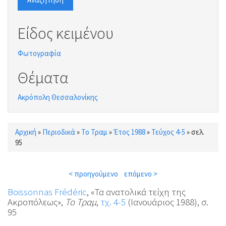
Είδος κειμένου
Φωτογραφία
Θέματα
Ακρόπολη Θεσσαλονίκης
Αρχική
»
Περιοδικά
»
Το Τραμ
»
Έτος 1988
»
Τεύχος 4-5
»
σελ.
Είστε εδώ
95
< προηγούμενο
επόμενο >
Boissonnas Frédéric
, «Τα ανατολικά τείχη της
Ακροπόλεως»,
Το Τραμ
,
τχ. 4-5
(Ιανουάριος 1988), σ.
95