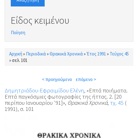
Είδος κειμένου
Ποίηση
Αρχική
»
Περιοδικά
»
Θρακικά Χρονικά
»
Έτος 1991
»
Τεύχος 45
Είστε εδώ
»
σελ. 101
< προηγούμενο
επόμενο >
Δημητριάδου-Εφραιμίδου Ελένη
, «Επτά ποιήματα.
Επτά παγκόσμιες φωτογραφίες της ήττας. 2. [20
περίπου Ιανουαρίου '91]»,
Θρακικά Χρονικά
,
τχ. 45
(
1991), σ. 101