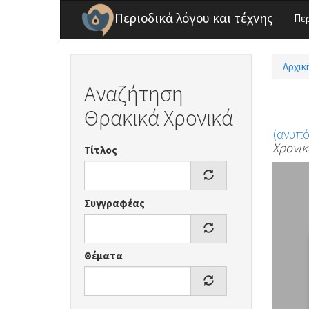
Παράκαμψη προς το κυρίως περιεχόμενο
Περιοδικά λόγου και τέχνης
Πε
Αρχικ
Είσ
Αναζήτηση
Θρακικά Χρονικά
(ανυπ
Χρονικ
Τίτλος
Συγγραφέας
Θέματα