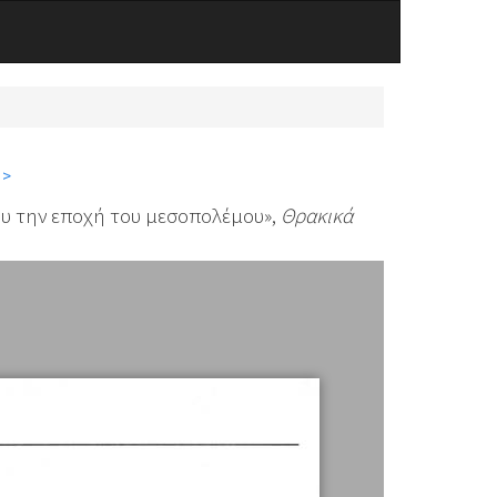
 >
ρου την εποχή του μεσοπολέμου»,
Θρακικά