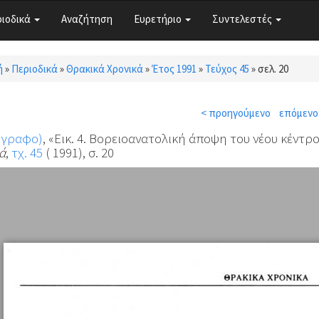
ριοδικά
Αναζήτηση
Ευρετήριο
Συντελεστές
ή
»
Περιοδικά
»
Θρακικά Χρονικά
»
Έτος 1991
»
Τεύχος 45
»
σελ. 20
τε εδώ
< προηγούμενο
επόμενο
όγραφο)
, «Εικ. 4. Βορειοανατολική άποψη του νέου κέντ
ά
,
τχ. 45
( 1991), σ. 20