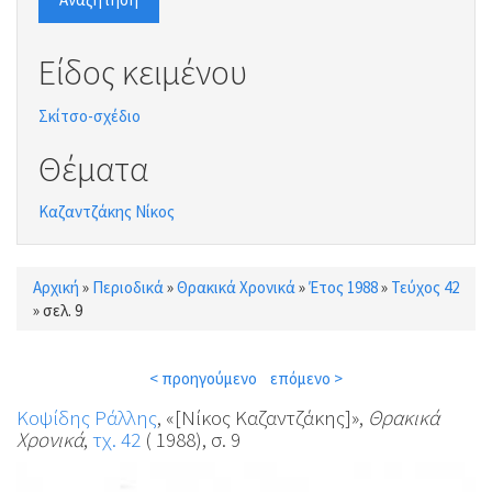
Είδος κειμένου
Σκίτσο-σχέδιο
Θέματα
Καζαντζάκης Νίκος
Αρχική
»
Περιοδικά
»
Θρακικά Χρονικά
»
Έτος 1988
»
Τεύχος 42
Είστε εδώ
»
σελ. 9
< προηγούμενο
επόμενο >
Κοψίδης Ράλλης
, «[Νίκος Καζαντζάκης]»,
Θρακικά
Χρονικά
,
τχ. 42
( 1988), σ. 9